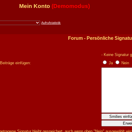
Mein Konto
(Demomodus)
Aufrufstatistik
Forum - Persönliche Signatu
- Keine Signatur g
Beiträge einfügen:
Ja
Nein
Smilies einf
Erwei
etragene Signatur bleibt gespeichert, auch wenn oben "Nein" ausgewählt wir