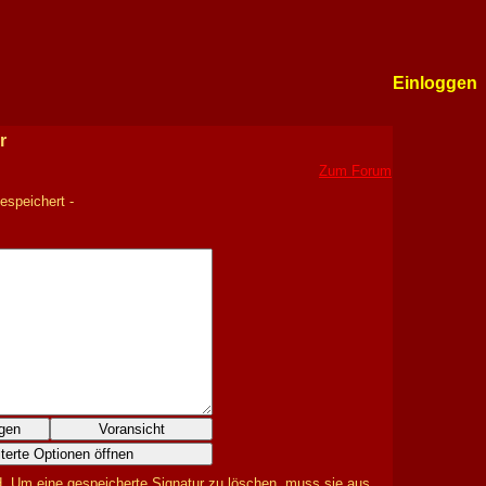
Einloggen
r
Zum Forum
espeichert -
ügen
Voransicht
terte Optionen öffnen
d. Um eine gespeicherte Signatur zu löschen, muss sie aus