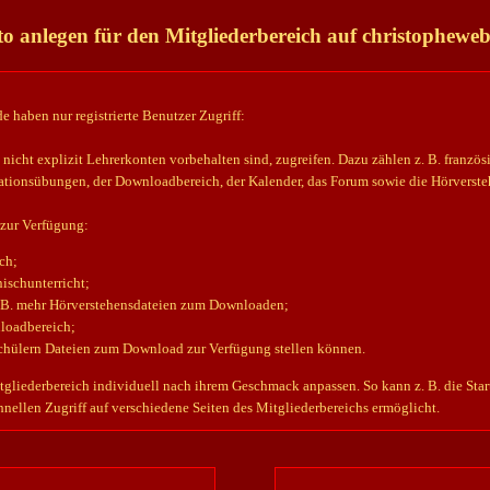
o anlegen für den Mitgliederbereich auf christopheweb
 haben nur registrierte Benutzer Zugriff:
 nicht explizit Lehrerkonten vorbehalten sind, zugreifen. Dazu zählen z. B. französ
tionsübungen, der Downloadbereich, der Kalender, das Forum sowie die Hörvers
 zur Verfügung:
ch;
ischunterricht;
. B. mehr Hörverstehensdateien zum Downloaden;
nloadbereich;
Schülern Dateien zum Download zur Verfügung stellen können.
iederbereich individuell nach ihrem Geschmack anpassen. So kann z. B. die Starts
hnellen Zugriff auf verschiedene Seiten des Mitgliederbereichs ermöglicht.